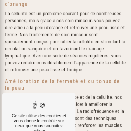
d'orange
La cellulite est un problème courant pour de nombreuses
personnes, mais grâce à nos soin minceur, vous pouvez
dire adieu à la peau d'orange et retrouver une peau lisse et
ferme. Nos traitements de soin minceur sont
spécialement conçus pour cibler la cellulite en stimulant la
circulation sanguine et en favorisant le drainage
lymphatique. Avec une série de séances régulières, vous
pouvez réduire considérablement l'apparence de la cellulite
et retrouver une peau lisse et tonique.
Amélioration de la fermeté et du tonus de
la peau
En plus de la réduction de la graisse et de la cellulite, nos
soin minceur peuvent également aider à améliorer la
fermeté et le tonus de votre peau. La radiofréquence et la
Ce site utilise des cookies et
stimulation musculaire électrique sont des techniques
vous donne le contrôle sur
efficaces pour raffermir la peau et renforcer les muscles
ceux que vous souhaitez
activer