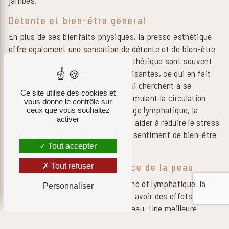
jambes.
Détente et bien-être général
En plus de ses bienfaits physiques, la presso esthétique
offre également une sensation de détente et de bien-être
général. Les séances de presso esthétique sont souvent
décrites comme relaxantes et apaisantes, ce qui en fait
une excellente option pour ceux qui cherchent à se
Ce site utilise des cookies et
détendre et à se ressourcer. En stimulant la circulation
vous donne le contrôle sur
sanguine et en favorisant le drainage lymphatique, la
ceux que vous souhaitez
activer
presso esthétique peut également aider à réduire le stress
et l'anxiété, contribuant ainsi à un sentiment de bien-être
global.
Tout accepter
Amélioration de l'apparence de la peau
Tout refuser
En favorisant la circulation sanguine et lymphatique, la
Personnaliser
presso esthétique peut également avoir des effets
bénéfiques sur l'apparence de la peau. Une meilleure
circulation peut aider à réduire l'apparence des