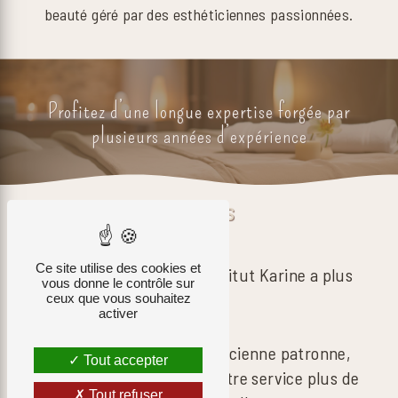
beauté géré par des esthéticiennes passionnées.
Profitez d’une longue expertise forgée par
plusieurs années d’expérience
Racheté il y a 20 ans
PAR KARINE
Ce site utilise des cookies et
la propriétaire actuelle, Institut Karine a plus
vous donne le contrôle sur
de 30 ans d’existence.
ceux que vous souhaitez
activer
Formée directement par l’ancienne patronne,
Tout accepter
Karine met aujourd’hui à votre service plus de
Tout refuser