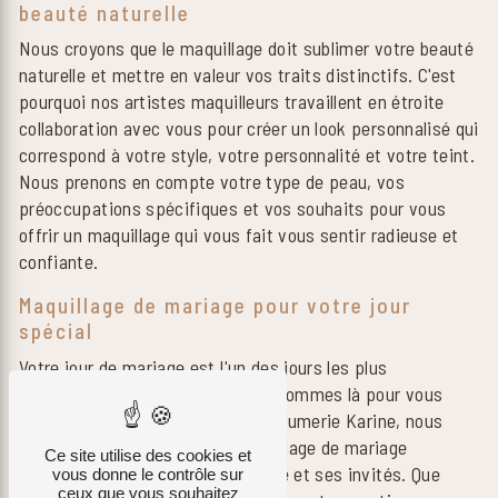
beauté naturelle
Nous croyons que le maquillage doit sublimer votre beauté
naturelle et mettre en valeur vos traits distinctifs. C'est
pourquoi nos artistes maquilleurs travaillent en étroite
collaboration avec vous pour créer un look personnalisé qui
correspond à votre style, votre personnalité et votre teint.
Nous prenons en compte votre type de peau, vos
préoccupations spécifiques et vos souhaits pour vous
offrir un maquillage qui vous fait vous sentir radieuse et
confiante.
Maquillage de mariage pour votre jour
spécial
Votre jour de mariage est l'un des jours les plus
importants de votre vie, et nous sommes là pour vous
aider à briller de beauté. Chez Parfumerie Karine, nous
proposons des services de maquillage de mariage
Ce site utilise des cookies et
complets pour la mariée, la mariée et ses invités. Que
vous donne le contrôle sur
ceux que vous souhaitez