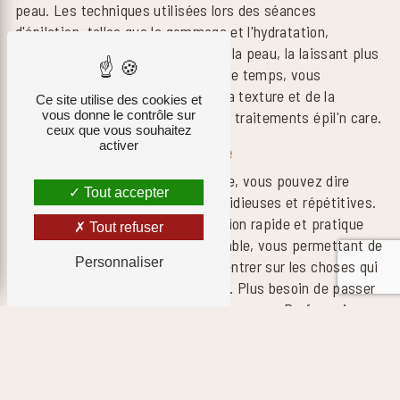
peau. Les techniques utilisées lors des séances
d'épilation, telles que le gommage et l'hydratation,
contribuent à exfolier et à adoucir la peau, la laissant plus
lumineuse et plus uniforme. Avec le temps, vous
remarquerez une amélioration de la texture et de la
Ce site utilise des cookies et
douceur de votre peau grâce à nos traitements épil'n care.
vous donne le contrôle sur
ceux que vous souhaitez
activer
Gain de temps et praticité
Grâce à nos traitements épil'n care, vous pouvez dire
Tout accepter
adieu aux séances d'épilation fastidieuses et répétitives.
Nos traitements offrent une solution rapide et pratique
Tout refuser
pour une épilation efficace et durable, vous permettant de
Personnaliser
gagner du temps et de vous concentrer sur les choses qui
comptent vraiment dans votre vie. Plus besoin de passer
des heures à vous épiler à la maison, avec Parfumerie
Karine, vous pouvez obtenir des résultats professionnels
en un rien de temps.
RÉSERVEZ VOTRE SESSION DE ÉPIL'N CARE CHEZ