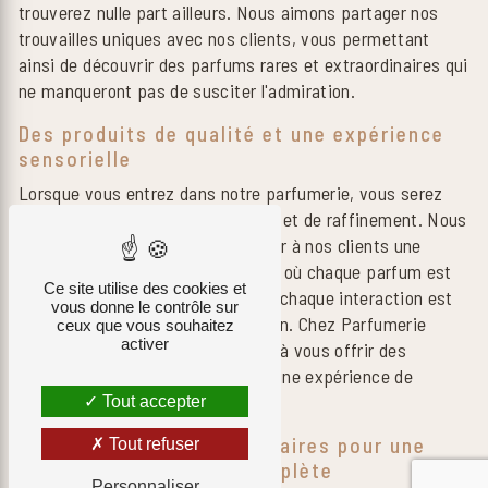
trouverez nulle part ailleurs. Nous aimons partager nos
trouvailles uniques avec nos clients, vous permettant
ainsi de découvrir des parfums rares et extraordinaires qui
ne manqueront pas de susciter l'admiration.
Des produits de qualité et une expérience
sensorielle
Lorsque vous entrez dans notre parfumerie, vous serez
transporté dans un monde de luxe et de raffinement. Nous
mettons un point d'honneur à offrir à nos clients une
expérience sensorielle inoubliable, où chaque parfum est
Ce site utilise des cookies et
présenté dans un écrin élégant et chaque interaction est
vous donne le contrôle sur
empreinte de chaleur et d'attention. Chez Parfumerie
ceux que vous souhaitez
activer
Karine, nous sommes déterminés à vous offrir des
produits de qualité supérieure et une expérience de
shopping inégalée.
Tout accepter
Des services complémentaires pour une
Tout refuser
expérience parfumée complète
Personnaliser